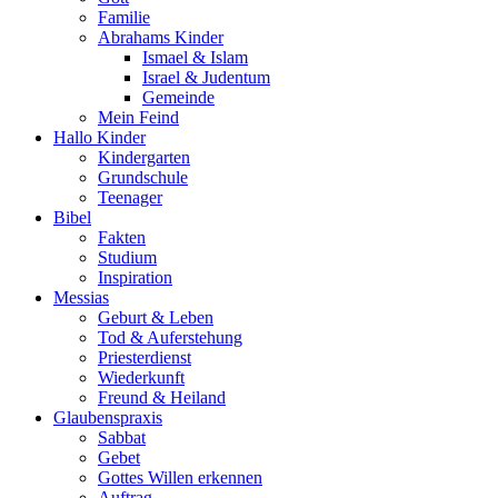
Familie
Abrahams Kinder
Ismael & Islam
Israel & Judentum
Gemeinde
Mein Feind
Hallo Kinder
Kindergarten
Grundschule
Teenager
Bibel
Fakten
Studium
Inspiration
Messias
Geburt & Leben
Tod & Auferstehung
Priesterdienst
Wiederkunft
Freund & Heiland
Glaubenspraxis
Sabbat
Gebet
Gottes Willen erkennen
Auftrag