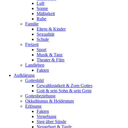
Luft
Sonne
Mäßigkeit
Ruhe
Familie
Eltern & Kinder
Sexualität
Schule
Freizeit
Sport
Musik & Tanz
Theater & Film
Landleben
Fakten
Aufklärung
Gottesbild
Gewaltlosigkeit & Zorn Gottes
Gott & sein Sohn & sein Geist
Gottesbeziehung
Okkultismus & Heidentum
Erlösung
Fakten
Vergebung
Sieg über Sünde
Neugeburt & Taufe