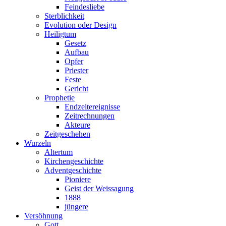
Feindesliebe
Sterblichkeit
Evolution oder Design
Heiligtum
Gesetz
Aufbau
Opfer
Priester
Feste
Gericht
Prophetie
Endzeitereignisse
Zeitrechnungen
Akteure
Zeitgeschehen
Wurzeln
Altertum
Kirchengeschichte
Adventgeschichte
Pioniere
Geist der Weissagung
1888
jüngere
Versöhnung
Gott