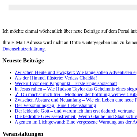
Ich möchte einmal wöchentlich über neue Beiträge auf dem Portal inf
Ihre E-Mail-Adresse wird nicht an Dritte weitergegeben und zu keine
Datenschutzerklärung
.
Neueste Beiträge
Zwischen Heute und Ewigkeit: Wie lange sollen Adventisten ei
Als der Himmel flüsterte: Verlass Chaldäa!
Weckruf vor dem Kipppunkt – Erste Engelsbotschaft
In Jesus ruhen – Wie Hudson Taylor das Geheimnis eines siegr
🎵 Du machst mich frei – Mottolied der hoffnung-weltweit-Bibe
Zwischen Absturz und Neuanfang – Wie ein Leben eine neue 
Der Versöhnungstag | Eine Lebenshaltung
Der leidende Gott – und warum ich ihm erst dadurch vertraute
Die bedrohte Gewissensfreiheit | Wenn Glaube und Staat sich 
Agenten im Lichtgewand: Eine vergessene Warnung aus der A
Veranstaltungen