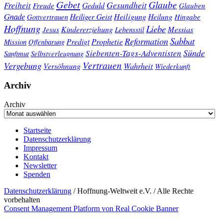
Gebet
Glaube
Gesundheit
Freiheit
Freude
Geduld
Glauben
Gnade
Heiligung
Heiliger Geist
Heilung
Gottvertrauen
Hingabe
Hoffnung
Liebe
Kindererziehung
Messias
Jesus
Lebensstil
Sabbat
Reformation
Prophetie
Predigt
Mission
Offenbarung
Sünde
Siebenten-Tags-Adventisten
Sanftmut
Selbstverleugnung
Vertrauen
Vergebung
Wahrheit
Versöhnung
Wiederkunft
Archiv
Archiv
Startseite
Datenschutzerklärung
Impressum
Kontakt
Newsletter
Spenden
Datenschutzerklärung
/ Hoffnung-Weltweit e.V. / Alle Rechte
vorbehalten
Consent Management Platform von Real Cookie Banner