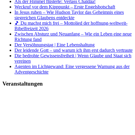
Als der Himmel flüsterte: Verlass Chaldäa!
Weckruf vor dem Kipppunkt – Erste Engelsbotschaft
In Jesus ruhen – Wie Hudson Taylor das Geheimnis eines
siegreichen Glaubens entdeckte
🎵 Du machst mich frei – Mottolied der hoffnung-weltweit-
Bibelfreizeit 2026
Zwischen Absturz und Neuanfang – Wie ein Leben eine neue
Richtung fand
Der Versöhnungstag | Eine Lebenshaltung
Der leidende Gott – und warum ich ihm erst dadurch vertraute
Die bedrohte Gewissensfreiheit | Wenn Glaube und Staat sich
vereinen
Agenten im Lichtgewand: Eine vergessene Warnung aus der
Adventgeschichte
Veranstaltungen