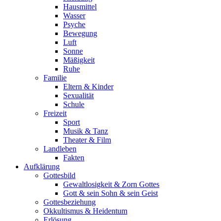
Hausmittel
Wasser
Psyche
Bewegung
Luft
Sonne
Mäßigkeit
Ruhe
Familie
Eltern & Kinder
Sexualität
Schule
Freizeit
Sport
Musik & Tanz
Theater & Film
Landleben
Fakten
Aufklärung
Gottesbild
Gewaltlosigkeit & Zorn Gottes
Gott & sein Sohn & sein Geist
Gottesbeziehung
Okkultismus & Heidentum
Erlösung