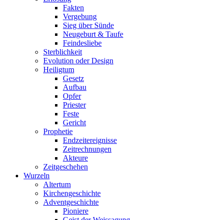
Fakten
Vergebung
Sieg über Sünde
Neugeburt & Taufe
Feindesliebe
Sterblichkeit
Evolution oder Design
Heiligtum
Gesetz
Aufbau
Opfer
Priester
Feste
Gericht
Prophetie
Endzeitereignisse
Zeitrechnungen
Akteure
Zeitgeschehen
Wurzeln
Altertum
Kirchengeschichte
Adventgeschichte
Pioniere
Geist der Weissagung