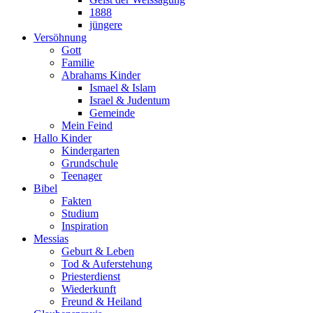
1888
jüngere
Versöhnung
Gott
Familie
Abrahams Kinder
Ismael & Islam
Israel & Judentum
Gemeinde
Mein Feind
Hallo Kinder
Kindergarten
Grundschule
Teenager
Bibel
Fakten
Studium
Inspiration
Messias
Geburt & Leben
Tod & Auferstehung
Priesterdienst
Wiederkunft
Freund & Heiland