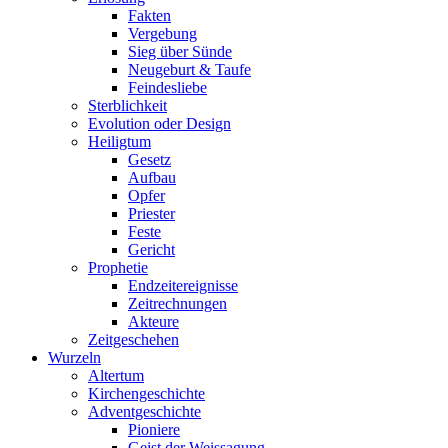
Fakten
Vergebung
Sieg über Sünde
Neugeburt & Taufe
Feindesliebe
Sterblichkeit
Evolution oder Design
Heiligtum
Gesetz
Aufbau
Opfer
Priester
Feste
Gericht
Prophetie
Endzeitereignisse
Zeitrechnungen
Akteure
Zeitgeschehen
Wurzeln
Altertum
Kirchengeschichte
Adventgeschichte
Pioniere
Geist der Weissagung