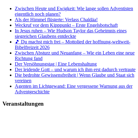
Zwischen Heute und Ewigkeit: Wie lange sollen Adventisten
eigentlich noch planen?
Als der Himmel flüsterte: Verlass Chaldäa!
Weckruf vor dem Kipppunkt – Erste Engelsbotschaft
In Jesus ruhen – Wie Hudson Taylor das Geheimnis eines
siegreichen Glaubens entdeckte
🎵 Du machst mich frei – Mottolied der hoffnung-weltweit-
Bibelfreizeit 2026
Zwischen Absturz und Neuanfang – Wie ein Leben eine neue
Richtung fand
Der Versöhnungstag | Eine Lebenshaltung
Der leidende Gott – und warum ich ihm erst dadurch vertraute
Die bedrohte Gewissensfreiheit | Wenn Glaube und Staat sich
vereinen
Agenten im Lichtgewand: Eine vergessene Warnung aus der
Adventgeschichte
Veranstaltungen