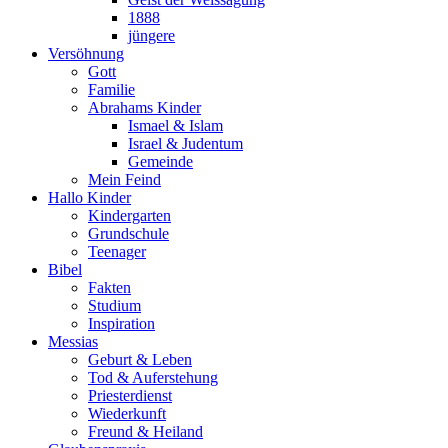
1888
jüngere
Versöhnung
Gott
Familie
Abrahams Kinder
Ismael & Islam
Israel & Judentum
Gemeinde
Mein Feind
Hallo Kinder
Kindergarten
Grundschule
Teenager
Bibel
Fakten
Studium
Inspiration
Messias
Geburt & Leben
Tod & Auferstehung
Priesterdienst
Wiederkunft
Freund & Heiland