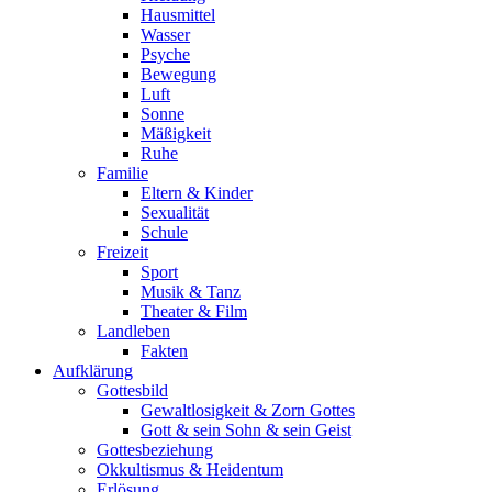
Hausmittel
Wasser
Psyche
Bewegung
Luft
Sonne
Mäßigkeit
Ruhe
Familie
Eltern & Kinder
Sexualität
Schule
Freizeit
Sport
Musik & Tanz
Theater & Film
Landleben
Fakten
Aufklärung
Gottesbild
Gewaltlosigkeit & Zorn Gottes
Gott & sein Sohn & sein Geist
Gottesbeziehung
Okkultismus & Heidentum
Erlösung