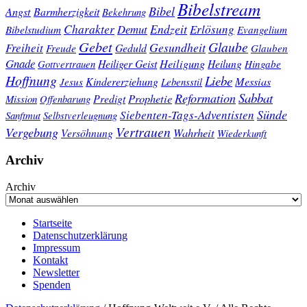
Bibelstream
Bibel
Angst
Barmherzigkeit
Bekehrung
Charakter
Endzeit
Demut
Erlösung
Bibelstudium
Evangelium
Gebet
Glaube
Gesundheit
Freiheit
Freude
Geduld
Glauben
Gnade
Heiligung
Heiliger Geist
Heilung
Gottvertrauen
Hingabe
Hoffnung
Liebe
Kindererziehung
Messias
Jesus
Lebensstil
Sabbat
Reformation
Prophetie
Predigt
Mission
Offenbarung
Sünde
Siebenten-Tags-Adventisten
Sanftmut
Selbstverleugnung
Vertrauen
Vergebung
Wahrheit
Versöhnung
Wiederkunft
Archiv
Archiv
Startseite
Datenschutzerklärung
Impressum
Kontakt
Newsletter
Spenden