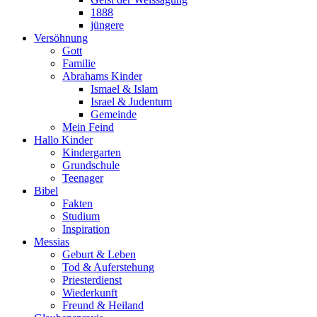
1888
jüngere
Versöhnung
Gott
Familie
Abrahams Kinder
Ismael & Islam
Israel & Judentum
Gemeinde
Mein Feind
Hallo Kinder
Kindergarten
Grundschule
Teenager
Bibel
Fakten
Studium
Inspiration
Messias
Geburt & Leben
Tod & Auferstehung
Priesterdienst
Wiederkunft
Freund & Heiland