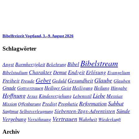
Bibelfreizeit Vogtland, 3.–9. August 2026
Schlagwörter
Bibelstream
Bibel
Angst
Barmherzigkeit
Bekehrung
Charakter
Endzeit
Demut
Erlösung
Bibelstudium
Evangelium
Gebet
Glaube
Gesundheit
Freiheit
Freude
Geduld
Glauben
Gnade
Heiligung
Heiliger Geist
Heilung
Gottvertrauen
Hingabe
Hoffnung
Liebe
Kindererziehung
Messias
Jesus
Lebensstil
Sabbat
Reformation
Prophetie
Predigt
Mission
Offenbarung
Sünde
Siebenten-Tags-Adventisten
Sanftmut
Selbstverleugnung
Vertrauen
Vergebung
Wahrheit
Versöhnung
Wiederkunft
Archiv