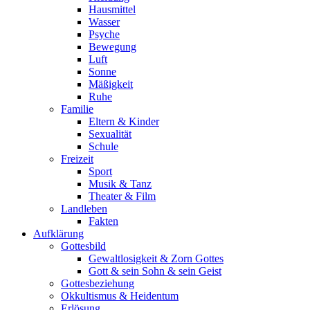
Hausmittel
Wasser
Psyche
Bewegung
Luft
Sonne
Mäßigkeit
Ruhe
Familie
Eltern & Kinder
Sexualität
Schule
Freizeit
Sport
Musik & Tanz
Theater & Film
Landleben
Fakten
Aufklärung
Gottesbild
Gewaltlosigkeit & Zorn Gottes
Gott & sein Sohn & sein Geist
Gottesbeziehung
Okkultismus & Heidentum
Erlösung