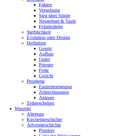
Fakten
Vergebung
Sieg über Sünde
Neugeburt & Taufe
Feindesliebe
Sterblichkeit
Evolution oder Design
Heiligtum
Gesetz
Aufbau
Opfer
Priester
Feste
Gericht
Prophetie
Endzeitereignisse
Zeitrechnungen
Akteure
Zeitgeschehen
Wurzeln
Altertum
Kirchengeschichte
Adventgeschichte
Pioniere
Geist der Weissagung