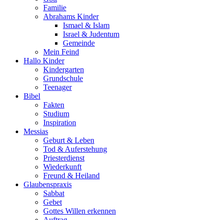
Familie
Abrahams Kinder
Ismael & Islam
Israel & Judentum
Gemeinde
Mein Feind
Hallo Kinder
Kindergarten
Grundschule
Teenager
Bibel
Fakten
Studium
Inspiration
Messias
Geburt & Leben
Tod & Auferstehung
Priesterdienst
Wiederkunft
Freund & Heiland
Glaubenspraxis
Sabbat
Gebet
Gottes Willen erkennen
Auftrag