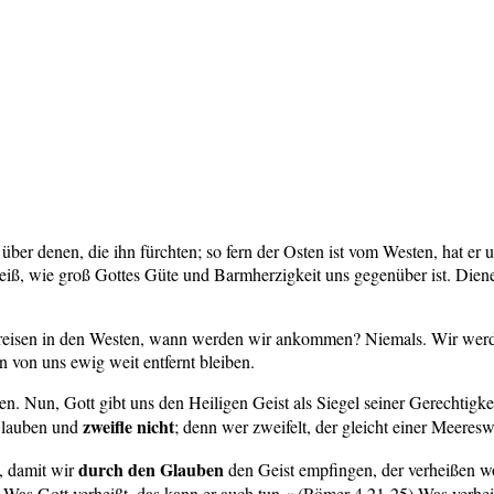
über denen, die ihn fürchten; so fern der Osten ist vom Westen, hat er
iß, wie groß Gottes Güte und Barmherzigkeit uns gegenüber ist. Diene
eisen in den Westen, wann werden wir ankommen? Niemals. Wir werden
 von uns ewig weit entfernt bleiben.
n. Nun, Gott gibt uns den Heiligen Geist als Siegel seiner Gerechtig
zweifle nicht
 Glauben und
; denn wer zweifelt, der gleicht einer Meeres
durch den Glauben
, damit wir
den Geist empfingen, der verheißen w
 Was Gott verheißt, das kann er auch tun.« (Römer 4,21-25) Was verh