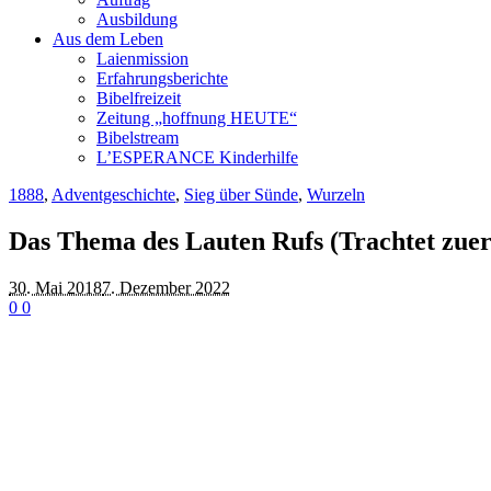
Ausbildung
Aus dem Leben
Laienmission
Erfahrungsberichte
Bibelfreizeit
Zeitung „hoffnung HEUTE“
Bibelstream
L’ESPERANCE Kinderhilfe
1888
,
Adventgeschichte
,
Sieg über Sünde
,
Wurzeln
Das Thema des Lauten Rufs (Trachtet zuerst
30. Mai 2018
7. Dezember 2022
0
0