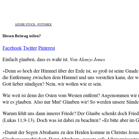
ADOBE STOCK - FOTOMEK
Diesen Beitrag teilen?
Facebook
Twitter
Pinterest
Einfach glauben, dass es wahr ist.
Von Alonzo Jones
»Denn so hoch der Himmel über der Erde ist, so groß ist seine Gnade 
die Entfernung zwischen dem Himmel und uns vorstellen kann, der we
Gott lieber sündigen? Nein, wir wollen wie er sein.
Wie weit ist denn der Osten vom Westen entfernt? Angenommen wir r
wir es glauben. Also nur Mut! Glauben wir! So werden unsere Sünden
Warum fehlt uns dann innerer Friede? Der Glaube schenkt doch Friede
(Lukas 11,9-13). Doch was ist dabei zu beachten? »Er bitte aber im
»Damit der Segen Abrahams zu den Heiden komme in Christus Jesus
Glaubensgerechtigkeit. Denn Abraham »wusste aufs Allergewisseste: