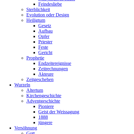
Feindesliebe
Sterblichkeit
Evolution oder Design
Heiligtum
Gesetz
Aufbau
Opfer
Priester
Feste
Gericht
Prophetie
Endzeitereignisse
Zeitrechnungen
Akteure
Zeitgeschehen
Wurzeln
Altertum
Kirchengeschichte
Adventgeschichte
Pioniere
Geist der Weissagung
1888
jüngere
Versöhnung
Gott