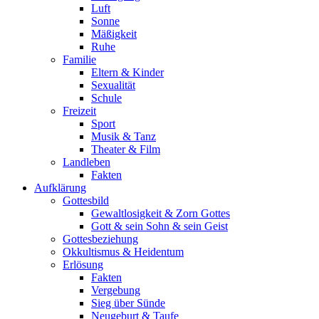
Luft
Sonne
Mäßigkeit
Ruhe
Familie
Eltern & Kinder
Sexualität
Schule
Freizeit
Sport
Musik & Tanz
Theater & Film
Landleben
Fakten
Aufklärung
Gottesbild
Gewaltlosigkeit & Zorn Gottes
Gott & sein Sohn & sein Geist
Gottesbeziehung
Okkultismus & Heidentum
Erlösung
Fakten
Vergebung
Sieg über Sünde
Neugeburt & Taufe