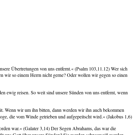
 unsere Übertretungen von uns entfernt.« (Psalm 103,11.12) Wer sich
n wir so einem Herrn nicht gerne? Oder wollen wir gegen so einen
 ewig reisen. So weit sind unsere Sünden von uns entfernt, wenn
keit. Wenn wir um ihn bitten, dann werden wir ihn auch bekommen
woge, die vom Winde getrieben und aufgepeitscht wird.« (Jakobus 1,6)
orden war.« (Galater 3,14) Der Segen Abrahams, das war die
eißt uns Gott über unsere Sünden? Sie werden schneeweiß werden,