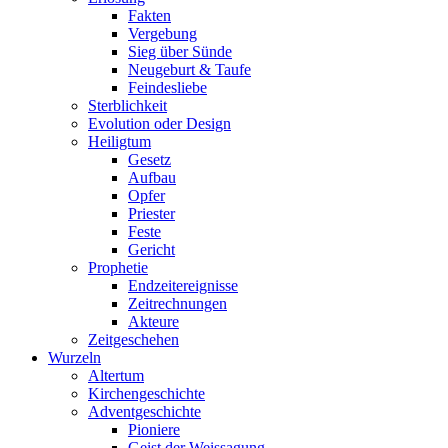
Fakten
Vergebung
Sieg über Sünde
Neugeburt & Taufe
Feindesliebe
Sterblichkeit
Evolution oder Design
Heiligtum
Gesetz
Aufbau
Opfer
Priester
Feste
Gericht
Prophetie
Endzeitereignisse
Zeitrechnungen
Akteure
Zeitgeschehen
Wurzeln
Altertum
Kirchengeschichte
Adventgeschichte
Pioniere
Geist der Weissagung