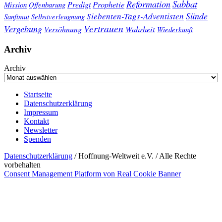
Sabbat
Reformation
Prophetie
Predigt
Mission
Offenbarung
Sünde
Siebenten-Tags-Adventisten
Sanftmut
Selbstverleugnung
Vertrauen
Vergebung
Wahrheit
Versöhnung
Wiederkunft
Archiv
Archiv
Startseite
Datenschutzerklärung
Impressum
Kontakt
Newsletter
Spenden
Datenschutzerklärung
/ Hoffnung-Weltweit e.V. / Alle Rechte
vorbehalten
Consent Management Platform von Real Cookie Banner