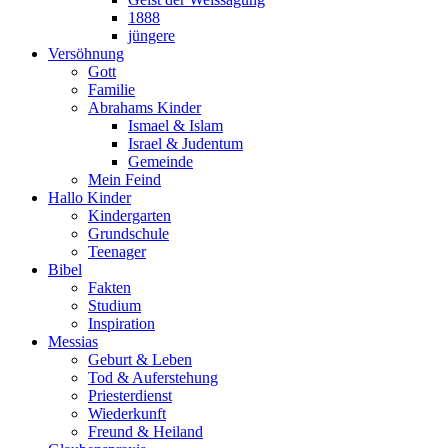
1888
jüngere
Versöhnung
Gott
Familie
Abrahams Kinder
Ismael & Islam
Israel & Judentum
Gemeinde
Mein Feind
Hallo Kinder
Kindergarten
Grundschule
Teenager
Bibel
Fakten
Studium
Inspiration
Messias
Geburt & Leben
Tod & Auferstehung
Priesterdienst
Wiederkunft
Freund & Heiland