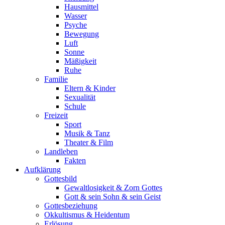
Hausmittel
Wasser
Psyche
Bewegung
Luft
Sonne
Mäßigkeit
Ruhe
Familie
Eltern & Kinder
Sexualität
Schule
Freizeit
Sport
Musik & Tanz
Theater & Film
Landleben
Fakten
Aufklärung
Gottesbild
Gewaltlosigkeit & Zorn Gottes
Gott & sein Sohn & sein Geist
Gottesbeziehung
Okkultismus & Heidentum
Erlösung