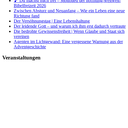
🎵 Du machst mich frei – Mottolied der hoffnung-weltweit-
Bibelfreizeit 2026
Zwischen Absturz und Neuanfang – Wie ein Leben eine neue
Richtung fand
Der Versöhnungstag | Eine Lebenshaltung
Der leidende Gott – und warum ich ihm erst dadurch vertraute
Die bedrohte Gewissensfreiheit | Wenn Glaube und Staat sich
vereinen
Agenten im Lichtgewand: Eine vergessene Warnung aus der
Adventgeschichte
Veranstaltungen