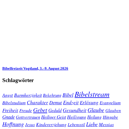
Bibelfreizeit Vogtland, 3.–9. August 2026
Schlagwörter
Bibelstream
Bibel
Angst
Barmherzigkeit
Bekehrung
Charakter
Endzeit
Demut
Erlösung
Bibelstudium
Evangelium
Gebet
Glaube
Gesundheit
Freiheit
Freude
Geduld
Glauben
Gnade
Heiligung
Heiliger Geist
Heilung
Gottvertrauen
Hingabe
Hoffnung
Liebe
Kindererziehung
Messias
Jesus
Lebensstil