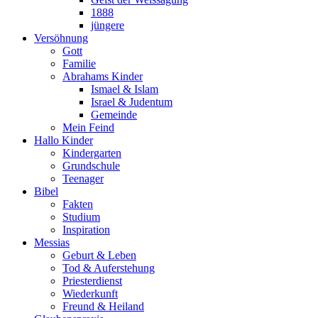
1888
jüngere
Versöhnung
Gott
Familie
Abrahams Kinder
Ismael & Islam
Israel & Judentum
Gemeinde
Mein Feind
Hallo Kinder
Kindergarten
Grundschule
Teenager
Bibel
Fakten
Studium
Inspiration
Messias
Geburt & Leben
Tod & Auferstehung
Priesterdienst
Wiederkunft
Freund & Heiland