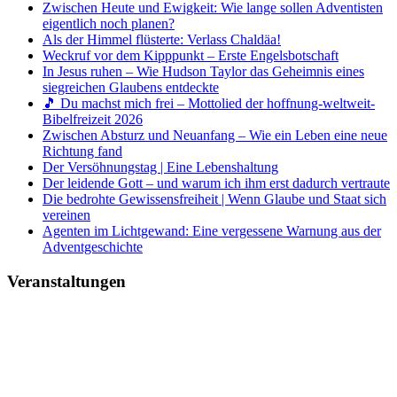
Zwischen Heute und Ewigkeit: Wie lange sollen Adventisten
eigentlich noch planen?
Als der Himmel flüsterte: Verlass Chaldäa!
Weckruf vor dem Kipppunkt – Erste Engelsbotschaft
In Jesus ruhen – Wie Hudson Taylor das Geheimnis eines
siegreichen Glaubens entdeckte
🎵 Du machst mich frei – Mottolied der hoffnung-weltweit-
Bibelfreizeit 2026
Zwischen Absturz und Neuanfang – Wie ein Leben eine neue
Richtung fand
Der Versöhnungstag | Eine Lebenshaltung
Der leidende Gott – und warum ich ihm erst dadurch vertraute
Die bedrohte Gewissensfreiheit | Wenn Glaube und Staat sich
vereinen
Agenten im Lichtgewand: Eine vergessene Warnung aus der
Adventgeschichte
Veranstaltungen