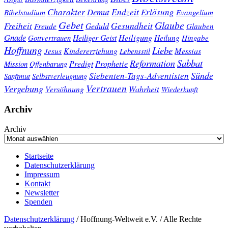
Charakter
Endzeit
Demut
Erlösung
Bibelstudium
Evangelium
Gebet
Glaube
Gesundheit
Freiheit
Freude
Geduld
Glauben
Gnade
Heiligung
Heiliger Geist
Heilung
Gottvertrauen
Hingabe
Hoffnung
Liebe
Kindererziehung
Messias
Jesus
Lebensstil
Sabbat
Reformation
Prophetie
Predigt
Mission
Offenbarung
Sünde
Siebenten-Tags-Adventisten
Sanftmut
Selbstverleugnung
Vertrauen
Vergebung
Wahrheit
Versöhnung
Wiederkunft
Archiv
Archiv
Startseite
Datenschutzerklärung
Impressum
Kontakt
Newsletter
Spenden
Datenschutzerklärung
/ Hoffnung-Weltweit e.V. / Alle Rechte