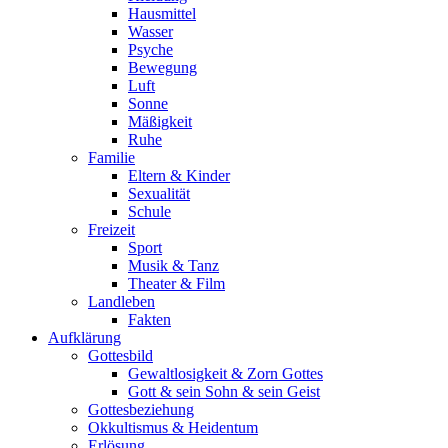
Hausmittel
Wasser
Psyche
Bewegung
Luft
Sonne
Mäßigkeit
Ruhe
Familie
Eltern & Kinder
Sexualität
Schule
Freizeit
Sport
Musik & Tanz
Theater & Film
Landleben
Fakten
Aufklärung
Gottesbild
Gewaltlosigkeit & Zorn Gottes
Gott & sein Sohn & sein Geist
Gottesbeziehung
Okkultismus & Heidentum
Erlösung