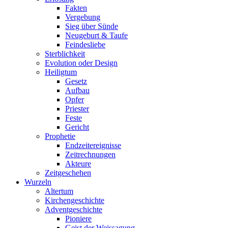
Fakten
Vergebung
Sieg über Sünde
Neugeburt & Taufe
Feindesliebe
Sterblichkeit
Evolution oder Design
Heiligtum
Gesetz
Aufbau
Opfer
Priester
Feste
Gericht
Prophetie
Endzeitereignisse
Zeitrechnungen
Akteure
Zeitgeschehen
Wurzeln
Altertum
Kirchengeschichte
Adventgeschichte
Pioniere
Geist der Weissagung