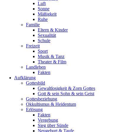
Luft
Sonne
Mäßigkeit
Ruhe
Familie
Eltern & Kinder
Sexualität
Schule
Freizeit
Sport
Musik & Tanz
Theater & Film
Landleben
Fakten
Aufklärung
Gottesbild
Gewaltlosigkeit & Zorn Gottes
Gott & sein Sohn & sein Geist
Gottesbeziehung
Okkultismus & Heidentum
Erlösung
Fakten
Vergebung
Sieg über Sünde
Neugeburt & Taufe