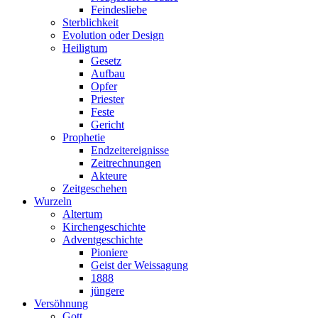
Feindesliebe
Sterblichkeit
Evolution oder Design
Heiligtum
Gesetz
Aufbau
Opfer
Priester
Feste
Gericht
Prophetie
Endzeitereignisse
Zeitrechnungen
Akteure
Zeitgeschehen
Wurzeln
Altertum
Kirchengeschichte
Adventgeschichte
Pioniere
Geist der Weissagung
1888
jüngere
Versöhnung
Gott