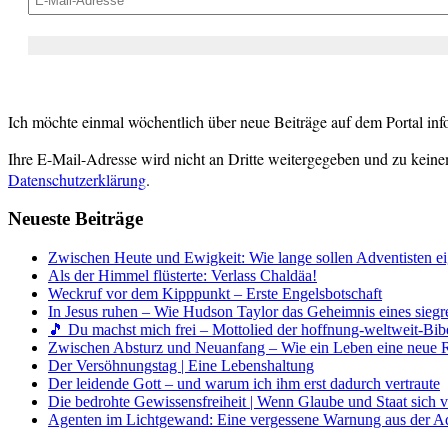
Ich möchte einmal wöchentlich über neue Beiträge auf dem Portal inf
Ihre E-Mail-Adresse wird nicht an Dritte weitergegeben und zu keine
Datenschutzerklärung
.
Neueste Beiträge
Zwischen Heute und Ewigkeit: Wie lange sollen Adventisten ei
Als der Himmel flüsterte: Verlass Chaldäa!
Weckruf vor dem Kipppunkt – Erste Engelsbotschaft
In Jesus ruhen – Wie Hudson Taylor das Geheimnis eines siegr
🎵 Du machst mich frei – Mottolied der hoffnung-weltweit-Bibe
Zwischen Absturz und Neuanfang – Wie ein Leben eine neue 
Der Versöhnungstag | Eine Lebenshaltung
Der leidende Gott – und warum ich ihm erst dadurch vertraute
Die bedrohte Gewissensfreiheit | Wenn Glaube und Staat sich 
Agenten im Lichtgewand: Eine vergessene Warnung aus der A