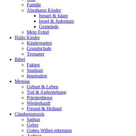
Familie
Abrahams Kinder
Ismael & Islam
Israel & Judentum
Gemeinde
Mein Feind
Hallo Kinder
Kindergarten
Grundschule
Teenager
Bibel
Fakten
Studium
Inspiration
Messias
Geburt & Leben
Tod & Auferstehung
Priesterdienst
Wiederkunft
Freund & Heiland
Glaubenspraxis
Sabbat
Gebet
Gottes Willen erkennen
Auftrag