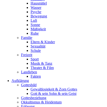
Hausmittel
Wasser
Psyche
Bewegung
Luft
Sonne
Mäßigkeit
Ruhe
Familie
Eltern & Kinder
Sexualität
Schule
Freizeit
Sport
Musik & Tanz
Theater & Film
Landleben
Fakten
Aufklärung
Gottesbild
Gewaltlosigkeit & Zorn Gottes
Gott & sein Sohn & sein Geist
Gottesbeziehung
Okkultismus & Heidentum
Erlösung