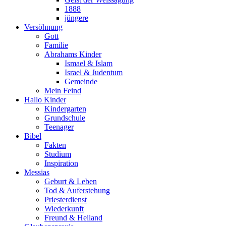
1888
jüngere
Versöhnung
Gott
Familie
Abrahams Kinder
Ismael & Islam
Israel & Judentum
Gemeinde
Mein Feind
Hallo Kinder
Kindergarten
Grundschule
Teenager
Bibel
Fakten
Studium
Inspiration
Messias
Geburt & Leben
Tod & Auferstehung
Priesterdienst
Wiederkunft
Freund & Heiland