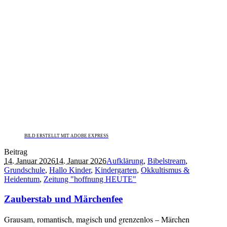
BILD ERSTELLT MIT ADOBE EXPRESS
Beitrag
14. Januar 2026
14. Januar 2026
Aufklärung
,
Bibelstream
,
Grundschule
,
Hallo Kinder
,
Kindergarten
,
Okkultismus &
Heidentum
,
Zeitung "hoffnung HEUTE"
Zauberstab und Märchenfee
Grausam, romantisch, magisch und grenzenlos – Märchen