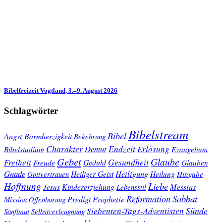
Bibelfreizeit Vogtland, 3.–9. August 2026
Schlagwörter
Bibelstream
Bibel
Angst
Barmherzigkeit
Bekehrung
Charakter
Endzeit
Demut
Erlösung
Bibelstudium
Evangelium
Gebet
Glaube
Gesundheit
Freiheit
Freude
Geduld
Glauben
Gnade
Heiligung
Heiliger Geist
Heilung
Gottvertrauen
Hingabe
Hoffnung
Liebe
Kindererziehung
Messias
Jesus
Lebensstil
Sabbat
Reformation
Prophetie
Predigt
Mission
Offenbarung
Sünde
Siebenten-Tags-Adventisten
Sanftmut
Selbstverleugnung