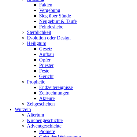
Fakten
Vergebung
Sieg über Sünde
Neugeburt & Taufe
Feindesliebe
Sterblichkeit
Evolution oder Design
Heiligtum
Gesetz
Aufbau
Opfer
Priester
Feste
Gericht
Prophetie
Endzeitereignisse
Zeitrechnungen
Akteure
Zeitgeschehen
Wurzeln
Altertum
Kirchengeschichte
Adventgeschichte
Pioniere
Geist der Weissagung