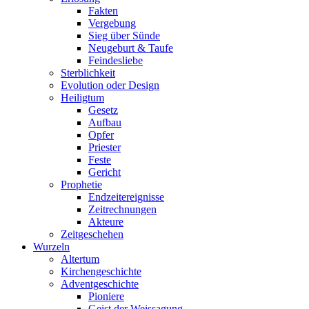
Fakten
Vergebung
Sieg über Sünde
Neugeburt & Taufe
Feindesliebe
Sterblichkeit
Evolution oder Design
Heiligtum
Gesetz
Aufbau
Opfer
Priester
Feste
Gericht
Prophetie
Endzeitereignisse
Zeitrechnungen
Akteure
Zeitgeschehen
Wurzeln
Altertum
Kirchengeschichte
Adventgeschichte
Pioniere
Geist der Weissagung