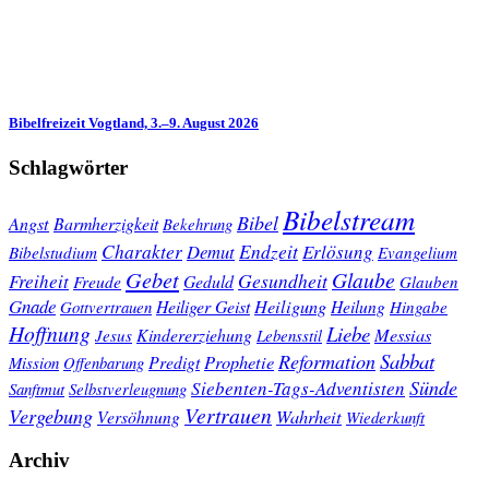
Bibelfreizeit Vogtland, 3.–9. August 2026
Schlagwörter
Bibelstream
Bibel
Angst
Barmherzigkeit
Bekehrung
Charakter
Endzeit
Demut
Erlösung
Bibelstudium
Evangelium
Gebet
Glaube
Gesundheit
Freiheit
Freude
Geduld
Glauben
Gnade
Heiligung
Heiliger Geist
Heilung
Gottvertrauen
Hingabe
Hoffnung
Liebe
Kindererziehung
Messias
Jesus
Lebensstil
Sabbat
Reformation
Prophetie
Predigt
Mission
Offenbarung
Sünde
Siebenten-Tags-Adventisten
Sanftmut
Selbstverleugnung
Vertrauen
Vergebung
Wahrheit
Versöhnung
Wiederkunft
Archiv