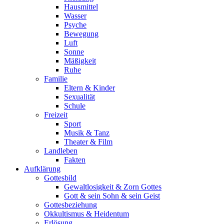
Hausmittel
Wasser
Psyche
Bewegung
Luft
Sonne
Mäßigkeit
Ruhe
Familie
Eltern & Kinder
Sexualität
Schule
Freizeit
Sport
Musik & Tanz
Theater & Film
Landleben
Fakten
Aufklärung
Gottesbild
Gewaltlosigkeit & Zorn Gottes
Gott & sein Sohn & sein Geist
Gottesbeziehung
Okkultismus & Heidentum
Erlösung