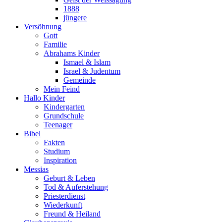
1888
jüngere
Versöhnung
Gott
Familie
Abrahams Kinder
Ismael & Islam
Israel & Judentum
Gemeinde
Mein Feind
Hallo Kinder
Kindergarten
Grundschule
Teenager
Bibel
Fakten
Studium
Inspiration
Messias
Geburt & Leben
Tod & Auferstehung
Priesterdienst
Wiederkunft
Freund & Heiland