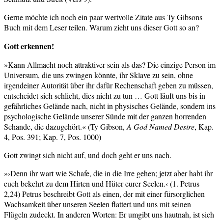
Gerne möchte ich noch ein paar wertvolle Zitate aus Ty Gibsons
Buch mit dem Leser teilen. Warum zieht uns dieser Gott so an?
Gott erkennen!
»Kann Allmacht noch attraktiver sein als das? Die einzige Person im
Universum, die uns zwingen könnte, ihr Sklave zu sein, ohne
irgendeiner Autorität über ihr dafür Rechenschaft geben zu müssen,
entscheidet sich schlicht, dies nicht zu tun … Gott läuft uns bis in
gefährliches Gelände nach, nicht in physisches Gelände, sondern ins
psychologische Gelände unserer Sünde mit der ganzen horrenden
Schande, die dazugehört.« (Ty Gibson,
A God Named Desire
, Kap.
4, Pos. 391; Kap. 7, Pos. 1000)
Gott zwingt sich nicht auf, und doch geht er uns nach.
»›Denn ihr wart wie Schafe, die in die Irre gehen; jetzt aber habt ihr
euch bekehrt zu dem Hirten und Hüter eurer Seelen.‹ (1. Petrus
2,24) Petrus beschreibt Gott als einen, der mit einer fürsorglichen
Wachsamkeit über unseren Seelen flattert und uns mit seinen
Flügeln zudeckt. In anderen Worten: Er umgibt uns hautnah, ist sich