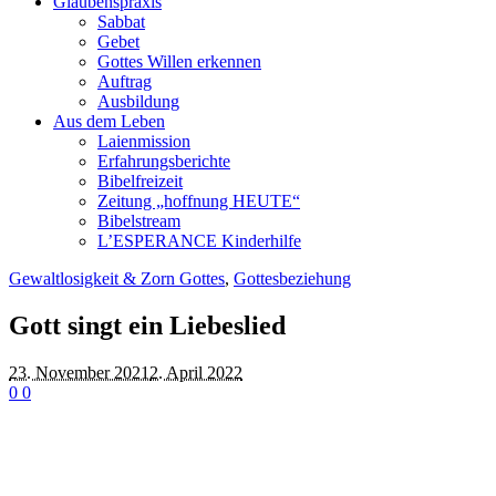
Glaubenspraxis
Sabbat
Gebet
Gottes Willen erkennen
Auftrag
Ausbildung
Aus dem Leben
Laienmission
Erfahrungsberichte
Bibelfreizeit
Zeitung „hoffnung HEUTE“
Bibelstream
L’ESPERANCE Kinderhilfe
Gewaltlosigkeit & Zorn Gottes
,
Gottesbeziehung
Gott singt ein Liebeslied
23. November 2021
2. April 2022
0
0