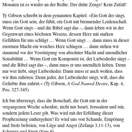
Monaten ist es wieder an der Reihe. Der dritte Zeuge! Kein Zufall!
Ty Gibson schreibt in dem genannten Kapitel: »Ein Gott der singt,
muss ein Gott sein, der fühlt, ein Gott mit brennender Leidenschaft.
Wenn Gott singt – und die Bibel sagt das –, dann leben wir in der
Gegenwart eines höchsten Wesens, dessen Herz mit starken
Gefühlen für uns schlägt … Wenn Gott singt … dann muss in dieser
enormen Macht ein weiches Herz schlagen … dann stehen wir
staunend vor der Vereinigung von absoluter Macht und unendlicher
Sensibilität … Wenn Gott ein Komponist ist, der Liebeslieder singt –
und die Bibel sagt das –, dann muss er uns unendlich lieben. Denn
nur wer liebt, singt Liebeslieder. Dann muss er auch wollen, dass
wir ihm zuhören. Denn jeder, der Liebeslieder singt, will, dass die
Geliebte ihm zuhört.« (Ty Gibson,
A God Named Desire
, Kap. 4,
Pos. 327-345)
Ich bin überzeugt, dass die Botschaft, die Gott mir in der
vergangenen Woche schenkte, nicht nur Israel, Jerusalem und mir,
sondern jedem Leser gilt. Was wird mit der Erfüllung dieser
Prophezeiung einhergehen? Er wird uns von Schande, Empörung
und Stolz befreien, von Lüge und Angst (Zefanja 3,11-13), von
Schmutz und Streit (Vers 9).