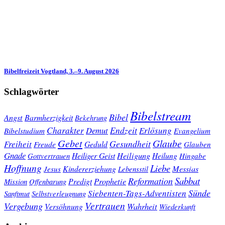
Bibelfreizeit Vogtland, 3.–9. August 2026
Schlagwörter
Bibelstream
Bibel
Angst
Barmherzigkeit
Bekehrung
Charakter
Endzeit
Demut
Erlösung
Bibelstudium
Evangelium
Gebet
Glaube
Gesundheit
Freiheit
Freude
Geduld
Glauben
Gnade
Heiligung
Heiliger Geist
Heilung
Gottvertrauen
Hingabe
Hoffnung
Liebe
Kindererziehung
Messias
Jesus
Lebensstil
Sabbat
Reformation
Prophetie
Predigt
Mission
Offenbarung
Sünde
Siebenten-Tags-Adventisten
Sanftmut
Selbstverleugnung
Vertrauen
Vergebung
Wahrheit
Versöhnung
Wiederkunft