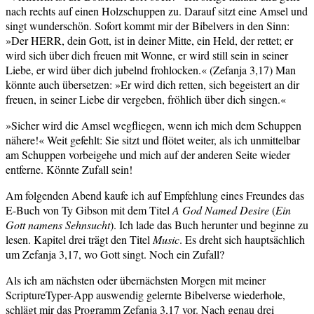
nach rechts auf einen Holzschuppen zu. Darauf sitzt eine Amsel und
singt wunderschön. Sofort kommt mir der Bibelvers in den Sinn:
»Der HERR, dein Gott, ist in deiner Mitte, ein Held, der rettet; er
wird sich über dich freuen mit Wonne, er wird still sein in seiner
Liebe, er wird über dich jubelnd frohlocken.« (Zefanja 3,17) Man
könnte auch übersetzen: »Er wird dich retten, sich begeistert an dir
freuen, in seiner Liebe dir vergeben, fröhlich über dich singen.«
»Sicher wird die Amsel wegfliegen, wenn ich mich dem Schuppen
nähere!« Weit gefehlt: Sie sitzt und flötet weiter, als ich unmittelbar
am Schuppen vorbeigehe und mich auf der anderen Seite wieder
entferne. Könnte Zufall sein!
Am folgenden Abend kaufe ich auf Empfehlung eines Freundes das
E-Buch von Ty Gibson mit dem Titel
A God Named Desire
(
Ein
Gott namens Sehnsucht
). Ich lade das Buch herunter und beginne zu
lesen. Kapitel drei trägt den Titel
Music
. Es dreht sich hauptsächlich
um Zefanja 3,17, wo Gott singt. Noch ein Zufall?
Als ich am nächsten oder übernächsten Morgen mit meiner
ScriptureTyper-App auswendig gelernte Bibelverse wiederhole,
schlägt mir das Programm Zefanja 3,17 vor. Nach genau drei