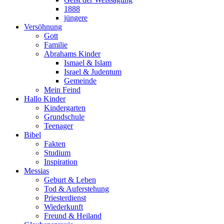
1888
jüngere
Versöhnung
Gott
Familie
Abrahams Kinder
Ismael & Islam
Israel & Judentum
Gemeinde
Mein Feind
Hallo Kinder
Kindergarten
Grundschule
Teenager
Bibel
Fakten
Studium
Inspiration
Messias
Geburt & Leben
Tod & Auferstehung
Priesterdienst
Wiederkunft
Freund & Heiland