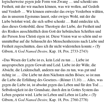
logischerweise gegen jede Form von Zwang … und schenkt uns
Freiheit, mit der wir machen können, was wir wollen, auf Gedeih
und Verderb … Wir können entweder das ewige Verderben wählen,
das in unserem Egoismus lauert, oder ewiges Wohl, mit der die
Liebe belohnt wird, die sich selbst schenkt … Bald entdeckte ich,
dass dieses Gottesbild, diese Theologie der Liebe, der Freiheit und
des Risikos ausschließlich dem Gott der hebräischen Schriften und
der Person Jesu Christi eigen ist. Diese Vision war so schön und so
unmittelbar auf die Sehnsucht des Menschenherzens nach Liebe und
Freiheit zugeschnitten, dass ich ihr nicht widerstehen konnte.« (Ty
Gibson,
A God Named Desire
, Kap. 18, Pos. 2733-2743)
»Das Wesen der Liebe ist es, kein Leid zu tun … Liebe ist
ausgesprochen gegen Gewalt und Leid. Liebe ist der Wille, die
Absicht, die Leidenschaft, anderen nur das zu tun, was gut und
richtig ist … ›Die Liebe tut dem Nächsten nichts Böses; so ist nun
die Liebe die Erfüllung des Gesetzes.‹ (Römer 13,10) … Alles, was
gegen die Liebe ist, ist absolut gegen das Leben und für den Tod …
Selbstlosigkeit ist der Grundsatz, durch den in Gottes System das
Leben gespeist wird. Liebe ist Leben und Leben ist Liebe.« (Ty
Gibson,
A God Named Desire
, Kap. 18, Pos. 2760-2778)