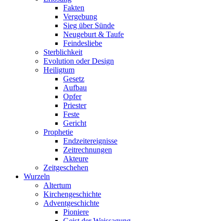
Fakten
Vergebung
Sieg über Sünde
Neugeburt & Taufe
Feindesliebe
Sterblichkeit
Evolution oder Design
Heiligtum
Gesetz
Aufbau
Opfer
Priester
Feste
Gericht
Prophetie
Endzeitereignisse
Zeitrechnungen
Akteure
Zeitgeschehen
Wurzeln
Altertum
Kirchengeschichte
Adventgeschichte
Pioniere
Geist der Weissagung