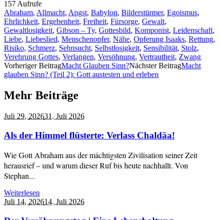
157 Aufrufe
Abraham
,
Allmacht
,
Angst
,
Babylon
,
Bilderstürmer
,
Egoismus
,
Ehrlichkeit
,
Ergebenheit
,
Freiheit
,
Fürsorge
,
Gewalt
,
Gewaltlosigkeit
,
Gibson – Ty
,
Gottesbild
,
Komponist
,
Leidenschaft
,
Liebe
,
Liebeslied
,
Menschenopfer
,
Nähe
,
Opferung Isaaks
,
Rettung
,
Risiko
,
Schmerz
,
Sehnsucht
,
Selbstlosigkeit
,
Sensibilität
,
Stolz
,
Verehrung Gottes
,
Verlangen
,
Versöhnung
,
Vertrautheit
,
Zwang
Vorheriger Beitrag
Macht Glauben Sinn?
Nächster Beitrag
Macht
glauben Sinn? (Teil 2): Gott austesten und erleben
Mehr Beiträge
Juli 29,
2026
31. Juli 2026
Als der Himmel flüsterte: Verlass Chaldäa!
Wie Gott Abraham aus der mächtigsten Zivilisation seiner Zeit
herausrief – und warum dieser Ruf bis heute nachhallt. Von
Stephan...
Weiterlesen
Juli 14,
2026
14. Juli 2026