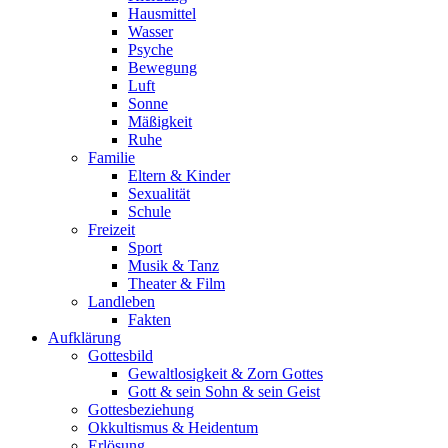
Hausmittel
Wasser
Psyche
Bewegung
Luft
Sonne
Mäßigkeit
Ruhe
Familie
Eltern & Kinder
Sexualität
Schule
Freizeit
Sport
Musik & Tanz
Theater & Film
Landleben
Fakten
Aufklärung
Gottesbild
Gewaltlosigkeit & Zorn Gottes
Gott & sein Sohn & sein Geist
Gottesbeziehung
Okkultismus & Heidentum
Erlösung