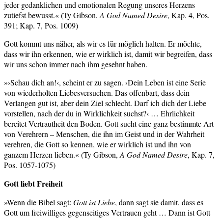
jeder gedanklichen und emotionalen Regung unseres Herzens
zutiefst bewusst.« (Ty Gibson,
A God Named Desire
, Kap. 4, Pos.
391; Kap. 7, Pos. 1009)
Gott kommt uns näher, als wir es für möglich halten. Er möchte,
dass wir ihn erkennen, wie er wirklich ist, damit wir begreifen, dass
wir uns schon immer nach ihm gesehnt haben.
»›Schau dich an!‹, scheint er zu sagen. ›Dein Leben ist eine Serie
von wiederholten Liebesversuchen. Das offenbart, dass dein
Verlangen gut ist, aber dein Ziel schlecht. Darf ich dich der Liebe
vorstellen, nach der du in Wirklichkeit suchst?‹ … Ehrlichkeit
bereitet Vertrautheit den Boden. Gott sucht eine ganz bestimmte Art
von Verehrern – Menschen, die ihn im Geist und in der Wahrheit
verehren, die Gott so kennen, wie er wirklich ist und ihn von
ganzem Herzen lieben.« (Ty Gibson,
A God Named Desire
, Kap. 7,
Pos. 1057-1075)
Gott liebt Freiheit
»Wenn die Bibel sagt:
Gott ist Liebe
, dann sagt sie damit, dass es
Gott um freiwilliges gegenseitiges Vertrauen geht … Dann ist Gott