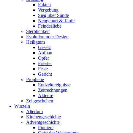
Fakten
Vergebung
Sieg über Sünde
Neugeburt & Taufe
Feindesliebe
Sterblichkeit
Evolution oder Design
Heiligtum
Gesetz
Aufbau
Opfer
Priester
Feste
Gericht
Prophetie
Endzeitereignisse
Zeitrechnungen
Akteure
Zeitgeschehen
Wurzeln
Altertum
Kirchengeschichte
Adventgeschichte
Pioniere
Geist der Weissagung