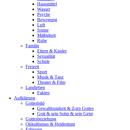
Hausmittel
Wasser
Psyche
Bewegung
Luft
Sonne
Mäßigkeit
Ruhe
Familie
Eltern & Kinder
Sexualität
Schule
Freizeit
Sport
Musik & Tanz
Theater & Film
Landleben
Fakten
Aufklärung
Gottesbild
Gewaltlosigkeit & Zorn Gottes
Gott & sein Sohn & sein Geist
Gottesbeziehung
Okkultismus & Heidentum
Erlösung