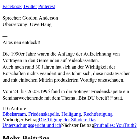
Facebook
Twitter
Pinterest
Sprecher: Gordon Anderson
Übersetzung: Uwe Haug
—
Altes neu entdeckt!
Die 1990er Jahre waren die Anfänge der Aufzeichnung von
Vorträgen in den Gemeinden auf Videokassetten.
Auch nach rund 30 Jahren hat sich an der Wichtigkeit der
Botschaften nichts geändert und es lohnt sich, diese nostalgischen
und mit einfachen Mitteln produzierten Vorträge anzuschauen.
Vom 24. bis 26.03.1995 fand in der Solinger Friedenskapelle ein
Seminarwochenende mit dem Thema „Bist DU bereit?!“ statt.
116 Aufrufe
Bibelstream
,
Friedenskapelle
,
Heiligung
,
Rechtfertigung
Vorheriger Beitrag
Die Tilgung der Sünden: Das
Untersuchungsgericht und ich
Nächster Beitrag
Prüft alles: YouTruth?
Mehr Beiträge