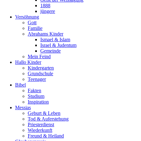
1888
jüngere
Versöhnung
Gott
Familie
Abrahams Kinder
Ismael & Islam
Israel & Judentum
Gemeinde
Mein Feind
Hallo Kinder
Kindergarten
Grundschule
Teenager
Bibel
Fakten
Studium
Inspiration
Messias
Geburt & Leben
Tod & Auferstehung
Priesterdienst
Wiederkunft
Freund & Heiland