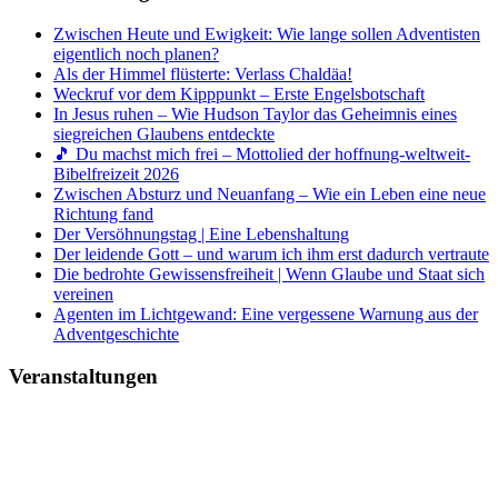
Zwischen Heute und Ewigkeit: Wie lange sollen Adventisten
eigentlich noch planen?
Als der Himmel flüsterte: Verlass Chaldäa!
Weckruf vor dem Kipppunkt – Erste Engelsbotschaft
In Jesus ruhen – Wie Hudson Taylor das Geheimnis eines
siegreichen Glaubens entdeckte
🎵 Du machst mich frei – Mottolied der hoffnung-weltweit-
Bibelfreizeit 2026
Zwischen Absturz und Neuanfang – Wie ein Leben eine neue
Richtung fand
Der Versöhnungstag | Eine Lebenshaltung
Der leidende Gott – und warum ich ihm erst dadurch vertraute
Die bedrohte Gewissensfreiheit | Wenn Glaube und Staat sich
vereinen
Agenten im Lichtgewand: Eine vergessene Warnung aus der
Adventgeschichte
Veranstaltungen