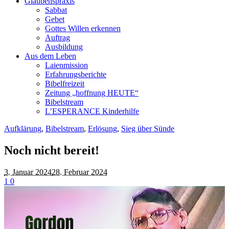
Glaubenspraxis
Sabbat
Gebet
Gottes Willen erkennen
Auftrag
Ausbildung
Aus dem Leben
Laienmission
Erfahrungsberichte
Bibelfreizeit
Zeitung „hoffnung HEUTE“
Bibelstream
L’ESPERANCE Kinderhilfe
Aufklärung
,
Bibelstream
,
Erlösung
,
Sieg über Sünde
Noch nicht bereit!
3. Januar 2024
28. Februar 2024
1
0