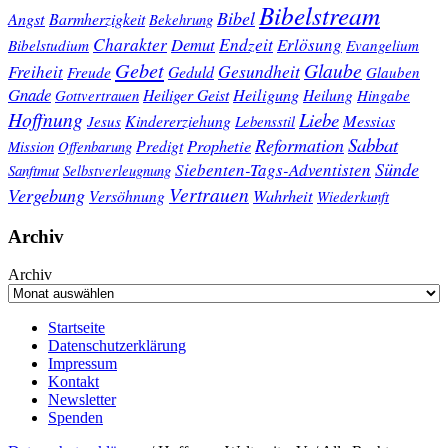
Bibelstream
Bibel
Angst
Barmherzigkeit
Bekehrung
Charakter
Endzeit
Demut
Erlösung
Bibelstudium
Evangelium
Gebet
Glaube
Gesundheit
Freiheit
Freude
Geduld
Glauben
Gnade
Heiligung
Heiliger Geist
Heilung
Gottvertrauen
Hingabe
Hoffnung
Liebe
Kindererziehung
Messias
Jesus
Lebensstil
Sabbat
Reformation
Prophetie
Predigt
Mission
Offenbarung
Sünde
Siebenten-Tags-Adventisten
Sanftmut
Selbstverleugnung
Vertrauen
Vergebung
Wahrheit
Versöhnung
Wiederkunft
Archiv
Archiv
Startseite
Datenschutzerklärung
Impressum
Kontakt
Newsletter
Spenden