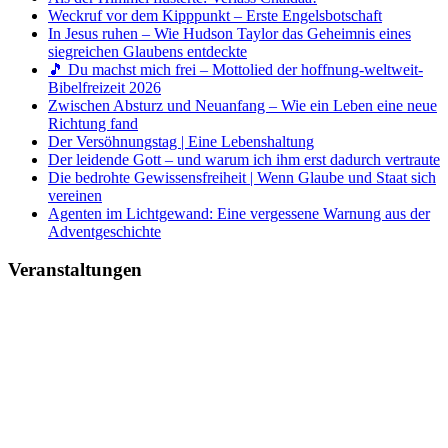
Weckruf vor dem Kipppunkt – Erste Engelsbotschaft
In Jesus ruhen – Wie Hudson Taylor das Geheimnis eines
siegreichen Glaubens entdeckte
🎵 Du machst mich frei – Mottolied der hoffnung-weltweit-
Bibelfreizeit 2026
Zwischen Absturz und Neuanfang – Wie ein Leben eine neue
Richtung fand
Der Versöhnungstag | Eine Lebenshaltung
Der leidende Gott – und warum ich ihm erst dadurch vertraute
Die bedrohte Gewissensfreiheit | Wenn Glaube und Staat sich
vereinen
Agenten im Lichtgewand: Eine vergessene Warnung aus der
Adventgeschichte
Veranstaltungen