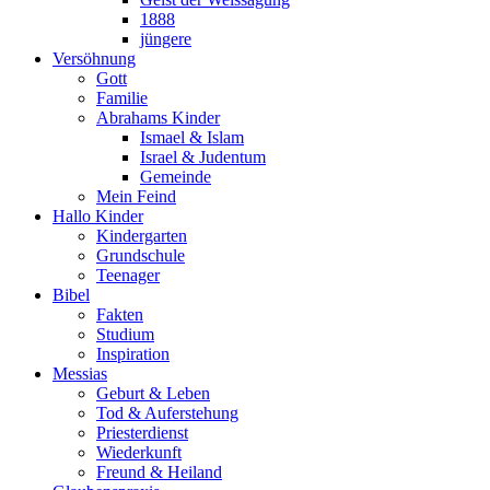
1888
jüngere
Versöhnung
Gott
Familie
Abrahams Kinder
Ismael & Islam
Israel & Judentum
Gemeinde
Mein Feind
Hallo Kinder
Kindergarten
Grundschule
Teenager
Bibel
Fakten
Studium
Inspiration
Messias
Geburt & Leben
Tod & Auferstehung
Priesterdienst
Wiederkunft
Freund & Heiland