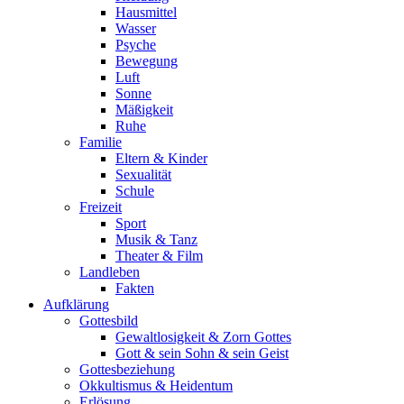
Hausmittel
Wasser
Psyche
Bewegung
Luft
Sonne
Mäßigkeit
Ruhe
Familie
Eltern & Kinder
Sexualität
Schule
Freizeit
Sport
Musik & Tanz
Theater & Film
Landleben
Fakten
Aufklärung
Gottesbild
Gewaltlosigkeit & Zorn Gottes
Gott & sein Sohn & sein Geist
Gottesbeziehung
Okkultismus & Heidentum
Erlösung