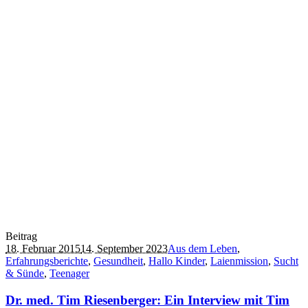
Beitrag
18. Februar 2015
14. September 2023
Aus dem Leben
,
Erfahrungsberichte
,
Gesundheit
,
Hallo Kinder
,
Laienmission
,
Sucht
& Sünde
,
Teenager
Dr. med. Tim Riesenberger: Ein Interview mit Tim