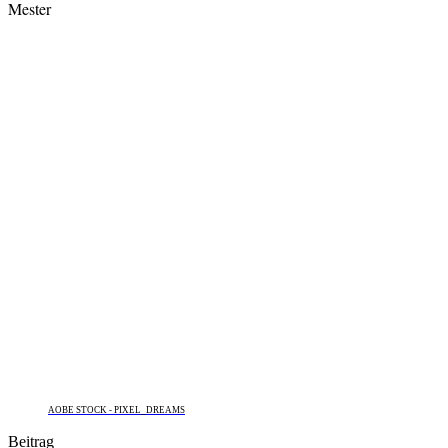
Mester
AOBE STOCK - PIXEL_DREAMS
Beitrag