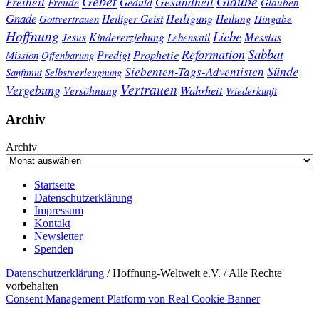
Gebet
Glaube
Gesundheit
Freiheit
Freude
Geduld
Glauben
Gnade
Heiligung
Heiliger Geist
Heilung
Gottvertrauen
Hingabe
Hoffnung
Liebe
Kindererziehung
Messias
Jesus
Lebensstil
Sabbat
Reformation
Prophetie
Predigt
Mission
Offenbarung
Sünde
Siebenten-Tags-Adventisten
Sanftmut
Selbstverleugnung
Vertrauen
Vergebung
Wahrheit
Versöhnung
Wiederkunft
Archiv
Archiv
Startseite
Datenschutzerklärung
Impressum
Kontakt
Newsletter
Spenden
Datenschutzerklärung
/ Hoffnung-Weltweit e.V. / Alle Rechte
vorbehalten
Consent Management Platform von Real Cookie Banner