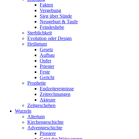
Fakten
Vergebung
Sieg über Sünde
Neugeburt & Taufe
Feindesliebe
Sterblichkeit
Evolution oder Design
Heiligtum
Gesetz
Aufbau
Opfer
Priester
Feste
Gericht
Prophetie
Endzeitereignisse
Zeitrechnungen
Akteure
Zeitgeschehen
Wurzeln
Altertum
Kirchengeschichte
Adventgeschichte
Pioniere
Geist der Weissagung