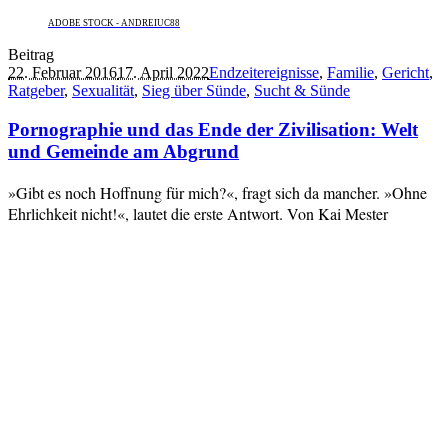
ADOBE STOCK - ANDREIUC88
Beitrag
22. Februar 2016
17. April 2022
Endzeitereignisse
,
Familie
,
Gericht
,
Ratgeber
,
Sexualität
,
Sieg über Sünde
,
Sucht & Sünde
Pornographie und das Ende der Zivilisation: Welt
und Gemeinde am Abgrund
»Gibt es noch Hoffnung für mich?«, fragt sich da mancher. »Ohne
Ehrlichkeit nicht!«, lautet die erste Antwort. Von Kai Mester