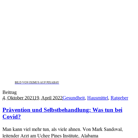
BILD VON IXIMUS AUF PIXABAY
Beitrag
4. Oktober 2021
19. April 2022
Gesundheit
,
Hausmittel
,
Ratgeber
Prävention und Selbstbehandlung: Was tun bei
Covid?
Man kann viel mehr tun, als viele ahnen. Von Mark Sandoval,
leitender Arzt am Uchee Pines Institute, Alabama