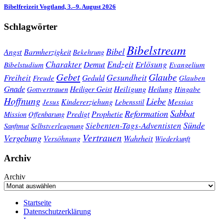
Bibelfreizeit Vogtland, 3.–9. August 2026
Schlagwörter
Bibelstream
Bibel
Angst
Barmherzigkeit
Bekehrung
Charakter
Endzeit
Demut
Erlösung
Bibelstudium
Evangelium
Gebet
Glaube
Gesundheit
Freiheit
Freude
Geduld
Glauben
Gnade
Heiligung
Heiliger Geist
Heilung
Gottvertrauen
Hingabe
Hoffnung
Liebe
Kindererziehung
Messias
Jesus
Lebensstil
Sabbat
Reformation
Prophetie
Predigt
Mission
Offenbarung
Sünde
Siebenten-Tags-Adventisten
Sanftmut
Selbstverleugnung
Vertrauen
Vergebung
Wahrheit
Versöhnung
Wiederkunft
Archiv
Archiv
Startseite
Datenschutzerklärung