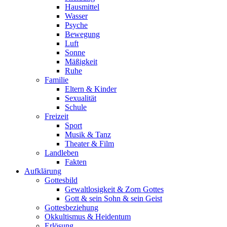
Hausmittel
Wasser
Psyche
Bewegung
Luft
Sonne
Mäßigkeit
Ruhe
Familie
Eltern & Kinder
Sexualität
Schule
Freizeit
Sport
Musik & Tanz
Theater & Film
Landleben
Fakten
Aufklärung
Gottesbild
Gewaltlosigkeit & Zorn Gottes
Gott & sein Sohn & sein Geist
Gottesbeziehung
Okkultismus & Heidentum
Erlösung