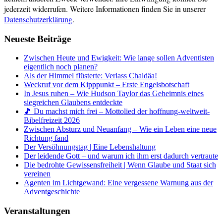
jederzeit widerrufen. Weitere Informationen finden Sie in unserer
Datenschutzerklärung
.
Neueste Beiträge
Zwischen Heute und Ewigkeit: Wie lange sollen Adventisten
eigentlich noch planen?
Als der Himmel flüsterte: Verlass Chaldäa!
Weckruf vor dem Kipppunkt – Erste Engelsbotschaft
In Jesus ruhen – Wie Hudson Taylor das Geheimnis eines
siegreichen Glaubens entdeckte
🎵 Du machst mich frei – Mottolied der hoffnung-weltweit-
Bibelfreizeit 2026
Zwischen Absturz und Neuanfang – Wie ein Leben eine neue
Richtung fand
Der Versöhnungstag | Eine Lebenshaltung
Der leidende Gott – und warum ich ihm erst dadurch vertraute
Die bedrohte Gewissensfreiheit | Wenn Glaube und Staat sich
vereinen
Agenten im Lichtgewand: Eine vergessene Warnung aus der
Adventgeschichte
Veranstaltungen