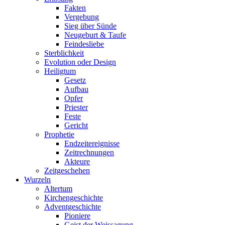
Fakten
Vergebung
Sieg über Sünde
Neugeburt & Taufe
Feindesliebe
Sterblichkeit
Evolution oder Design
Heiligtum
Gesetz
Aufbau
Opfer
Priester
Feste
Gericht
Prophetie
Endzeitereignisse
Zeitrechnungen
Akteure
Zeitgeschehen
Wurzeln
Altertum
Kirchengeschichte
Adventgeschichte
Pioniere
Geist der Weissagung