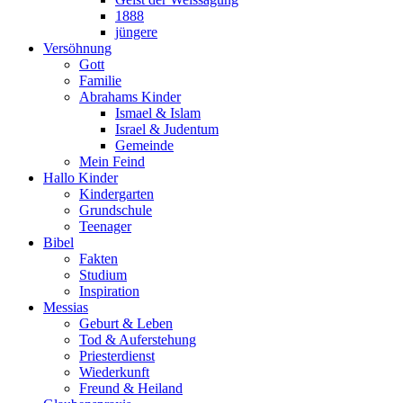
1888
jüngere
Versöhnung
Gott
Familie
Abrahams Kinder
Ismael & Islam
Israel & Judentum
Gemeinde
Mein Feind
Hallo Kinder
Kindergarten
Grundschule
Teenager
Bibel
Fakten
Studium
Inspiration
Messias
Geburt & Leben
Tod & Auferstehung
Priesterdienst
Wiederkunft
Freund & Heiland