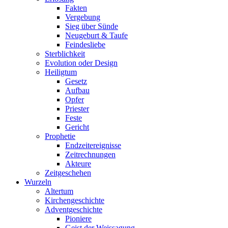
Fakten
Vergebung
Sieg über Sünde
Neugeburt & Taufe
Feindesliebe
Sterblichkeit
Evolution oder Design
Heiligtum
Gesetz
Aufbau
Opfer
Priester
Feste
Gericht
Prophetie
Endzeitereignisse
Zeitrechnungen
Akteure
Zeitgeschehen
Wurzeln
Altertum
Kirchengeschichte
Adventgeschichte
Pioniere
Geist der Weissagung