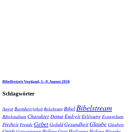
Bibelfreizeit Vogtland, 3.–9. August 2026
Schlagwörter
Bibelstream
Bibel
Angst
Barmherzigkeit
Bekehrung
Charakter
Endzeit
Demut
Erlösung
Bibelstudium
Evangelium
Gebet
Glaube
Gesundheit
Freiheit
Freude
Geduld
Glauben
Gnade
Heiligung
Heiliger Geist
Heilung
Gottvertrauen
Hingabe