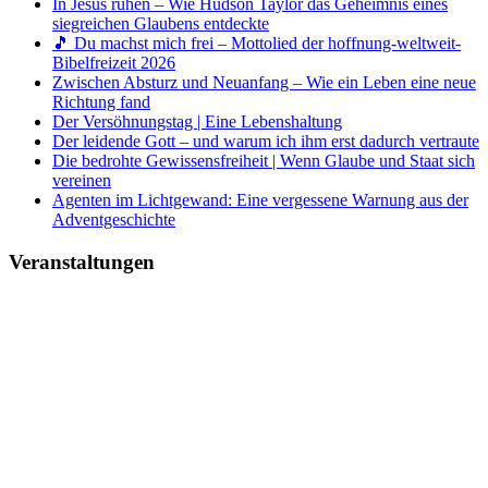
In Jesus ruhen – Wie Hudson Taylor das Geheimnis eines
siegreichen Glaubens entdeckte
🎵 Du machst mich frei – Mottolied der hoffnung-weltweit-
Bibelfreizeit 2026
Zwischen Absturz und Neuanfang – Wie ein Leben eine neue
Richtung fand
Der Versöhnungstag | Eine Lebenshaltung
Der leidende Gott – und warum ich ihm erst dadurch vertraute
Die bedrohte Gewissensfreiheit | Wenn Glaube und Staat sich
vereinen
Agenten im Lichtgewand: Eine vergessene Warnung aus der
Adventgeschichte
Veranstaltungen