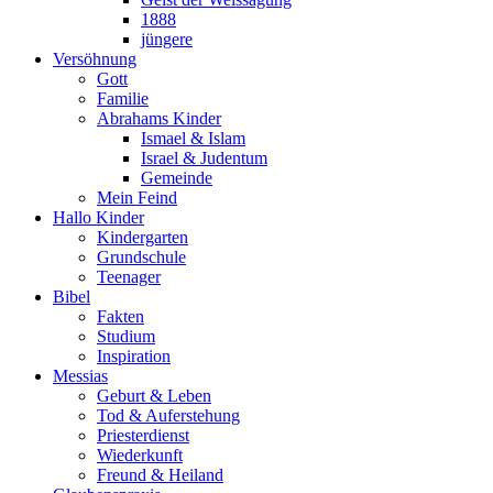
1888
jüngere
Versöhnung
Gott
Familie
Abrahams Kinder
Ismael & Islam
Israel & Judentum
Gemeinde
Mein Feind
Hallo Kinder
Kindergarten
Grundschule
Teenager
Bibel
Fakten
Studium
Inspiration
Messias
Geburt & Leben
Tod & Auferstehung
Priesterdienst
Wiederkunft
Freund & Heiland