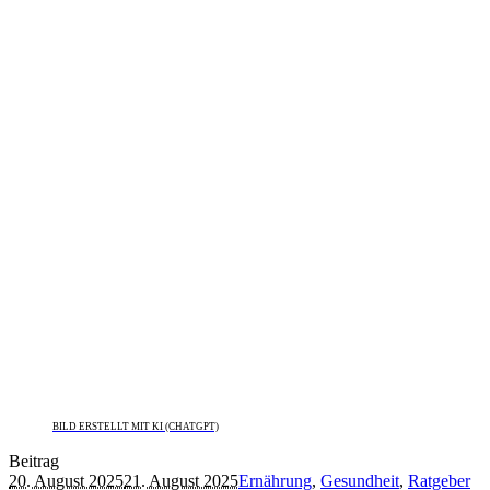
BILD ERSTELLT MIT KI (CHATGPT)
Beitrag
20. August 2025
21. August 2025
Ernährung
,
Gesundheit
,
Ratgeber