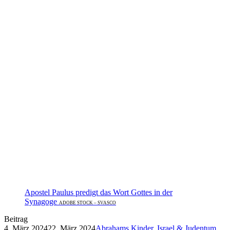
Apostel Paulus predigt das Wort Gottes in der
Synagoge
ADOBE STOCK – SVASCO
Beitrag
4. März 2024
22. März 2024
Abrahams Kinder
,
Israel & Judentum
,