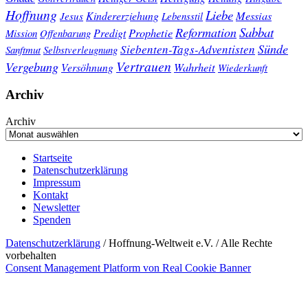
Hoffnung
Liebe
Kindererziehung
Messias
Jesus
Lebensstil
Sabbat
Reformation
Prophetie
Predigt
Mission
Offenbarung
Sünde
Siebenten-Tags-Adventisten
Sanftmut
Selbstverleugnung
Vertrauen
Vergebung
Wahrheit
Versöhnung
Wiederkunft
Archiv
Archiv
Startseite
Datenschutzerklärung
Impressum
Kontakt
Newsletter
Spenden
Datenschutzerklärung
/ Hoffnung-Weltweit e.V. / Alle Rechte
vorbehalten
Consent Management Platform von Real Cookie Banner