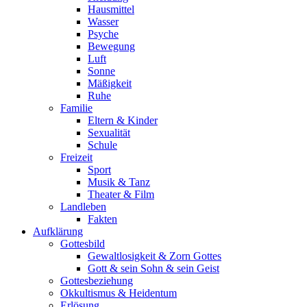
Hausmittel
Wasser
Psyche
Bewegung
Luft
Sonne
Mäßigkeit
Ruhe
Familie
Eltern & Kinder
Sexualität
Schule
Freizeit
Sport
Musik & Tanz
Theater & Film
Landleben
Fakten
Aufklärung
Gottesbild
Gewaltlosigkeit & Zorn Gottes
Gott & sein Sohn & sein Geist
Gottesbeziehung
Okkultismus & Heidentum
Erlösung