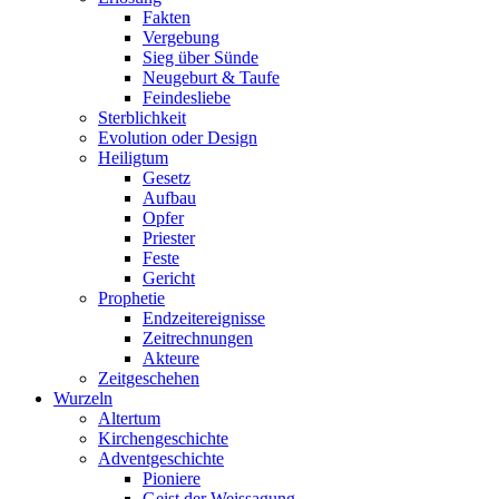
Fakten
Vergebung
Sieg über Sünde
Neugeburt & Taufe
Feindesliebe
Sterblichkeit
Evolution oder Design
Heiligtum
Gesetz
Aufbau
Opfer
Priester
Feste
Gericht
Prophetie
Endzeitereignisse
Zeitrechnungen
Akteure
Zeitgeschehen
Wurzeln
Altertum
Kirchengeschichte
Adventgeschichte
Pioniere
Geist der Weissagung