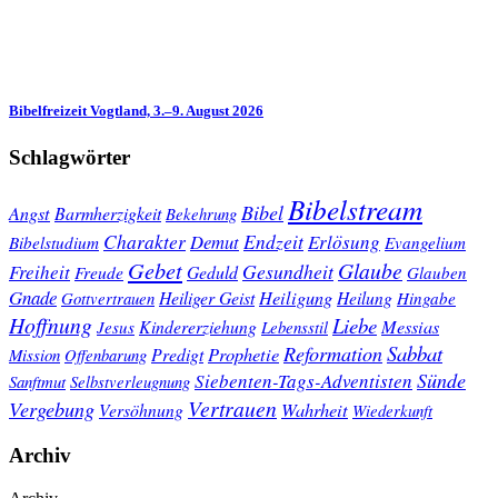
Bibelfreizeit Vogtland, 3.–9. August 2026
Schlagwörter
Bibelstream
Bibel
Angst
Barmherzigkeit
Bekehrung
Charakter
Endzeit
Demut
Erlösung
Bibelstudium
Evangelium
Gebet
Glaube
Gesundheit
Freiheit
Freude
Geduld
Glauben
Gnade
Heiligung
Heiliger Geist
Heilung
Gottvertrauen
Hingabe
Hoffnung
Liebe
Kindererziehung
Messias
Jesus
Lebensstil
Sabbat
Reformation
Prophetie
Predigt
Mission
Offenbarung
Sünde
Siebenten-Tags-Adventisten
Sanftmut
Selbstverleugnung
Vertrauen
Vergebung
Wahrheit
Versöhnung
Wiederkunft
Archiv