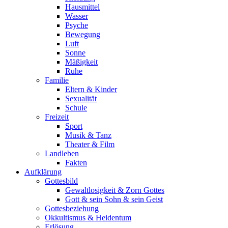
Hausmittel
Wasser
Psyche
Bewegung
Luft
Sonne
Mäßigkeit
Ruhe
Familie
Eltern & Kinder
Sexualität
Schule
Freizeit
Sport
Musik & Tanz
Theater & Film
Landleben
Fakten
Aufklärung
Gottesbild
Gewaltlosigkeit & Zorn Gottes
Gott & sein Sohn & sein Geist
Gottesbeziehung
Okkultismus & Heidentum
Erlösung