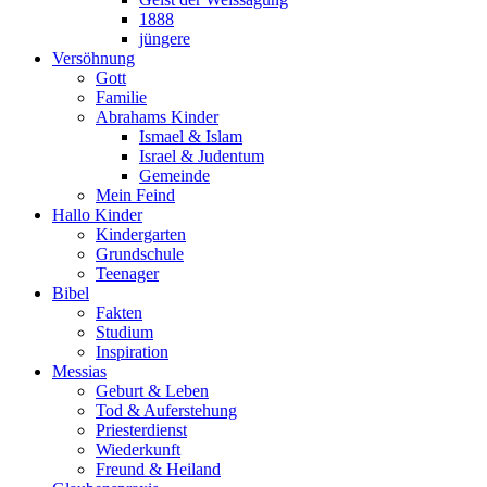
1888
jüngere
Versöhnung
Gott
Familie
Abrahams Kinder
Ismael & Islam
Israel & Judentum
Gemeinde
Mein Feind
Hallo Kinder
Kindergarten
Grundschule
Teenager
Bibel
Fakten
Studium
Inspiration
Messias
Geburt & Leben
Tod & Auferstehung
Priesterdienst
Wiederkunft
Freund & Heiland