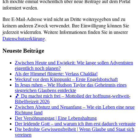
Ich möchte einmal wöchentlich über neue Beiträge auf dem Portal
informiert werden.
Ihre E-Mail-Adresse wird nicht an Dritte weitergegeben und zu
keinem anderen Zweck verwendet. Ihre Einwilligung können Sie
jederzeit widerrufen. Weitere Informationen finden Sie in unserer
Datenschutzerklärung
.
Neueste Beiträge
Zwischen Heute und Ewigkeit: Wie lange sollen Adventisten
eigentlich noch planen?
Als der Himmel flüsterte: Verlass Chaldäa!
Weckruf vor dem Kipppunkt – Erste Engelsbotschaft
In Jesus ruhen – Wie Hudson Taylor das Geheimnis eines
siegreichen Glaubens entdeckte
🎵 Du machst mich frei – Mottolied der hoffnung-weltweit-
Bibelfreizeit 2026
Zwischen Absturz und Neuanfang – Wie ein Leben eine neue
Richtung fand
Der Versöhnungstag | Eine Lebenshaltung
Der leidende Gott – und warum ich ihm erst dadurch vertraute
Die bedrohte Gewissensfreiheit | Wenn Glaube und Staat sich
vereinen