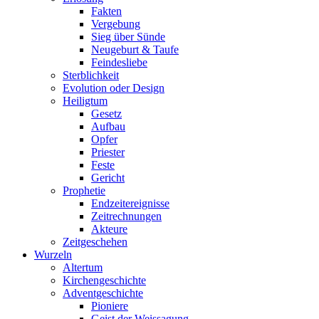
Fakten
Vergebung
Sieg über Sünde
Neugeburt & Taufe
Feindesliebe
Sterblichkeit
Evolution oder Design
Heiligtum
Gesetz
Aufbau
Opfer
Priester
Feste
Gericht
Prophetie
Endzeitereignisse
Zeitrechnungen
Akteure
Zeitgeschehen
Wurzeln
Altertum
Kirchengeschichte
Adventgeschichte
Pioniere
Geist der Weissagung