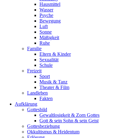
Hausmittel
Wasser
Psyche
Bewegung
Luft
Sonne
Mäßigkeit
Ruhe
Familie
Eltern & Kinder
Sexualität
Schule
Freizeit
Sport
Musik & Tanz
Theater & Film
Landleben
Fakten
Aufklärung
Gottesbild
Gewaltlosigkeit & Zorn Gottes
Gott & sein Sohn & sein Geist
Gottesbeziehung
Okkultismus & Heidentum
Erlösung