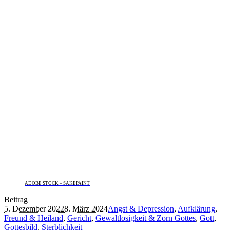
ADOBE STOCK – SAKEPAINT
Beitrag
5. Dezember 2022
8. März 2024
Angst & Depression
,
Aufklärung
,
Freund & Heiland
,
Gericht
,
Gewaltlosigkeit & Zorn Gottes
,
Gott
,
Gottesbild
,
Sterblichkeit