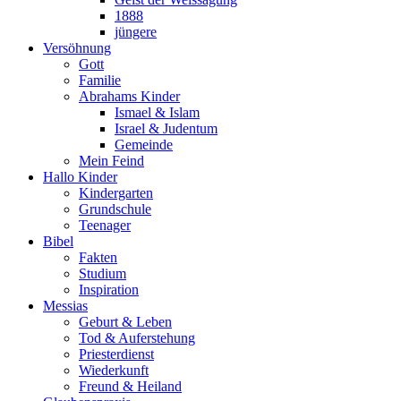
1888
jüngere
Versöhnung
Gott
Familie
Abrahams Kinder
Ismael & Islam
Israel & Judentum
Gemeinde
Mein Feind
Hallo Kinder
Kindergarten
Grundschule
Teenager
Bibel
Fakten
Studium
Inspiration
Messias
Geburt & Leben
Tod & Auferstehung
Priesterdienst
Wiederkunft
Freund & Heiland