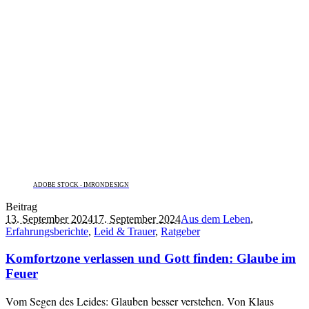
ADOBE STOCK - IMRONDESIGN
Beitrag
13. September 2024
17. September 2024
Aus dem Leben
,
Erfahrungsberichte
,
Leid & Trauer
,
Ratgeber
Komfortzone verlassen und Gott finden: Glaube im
Feuer
Vom Segen des Leides: Glauben besser verstehen. Von Klaus