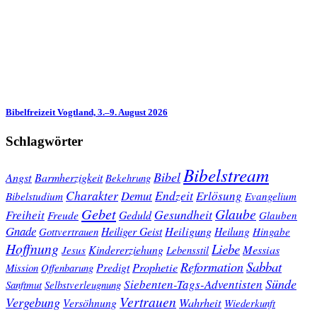
Bibelfreizeit Vogtland, 3.–9. August 2026
Schlagwörter
Bibelstream
Bibel
Angst
Barmherzigkeit
Bekehrung
Charakter
Endzeit
Demut
Erlösung
Bibelstudium
Evangelium
Gebet
Glaube
Gesundheit
Freiheit
Freude
Geduld
Glauben
Gnade
Heiligung
Heiliger Geist
Heilung
Gottvertrauen
Hingabe
Hoffnung
Liebe
Kindererziehung
Messias
Jesus
Lebensstil
Sabbat
Reformation
Prophetie
Predigt
Mission
Offenbarung
Sünde
Siebenten-Tags-Adventisten
Sanftmut
Selbstverleugnung
Vertrauen
Vergebung
Wahrheit
Versöhnung
Wiederkunft